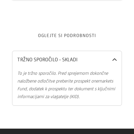
OGLEJTE SI PODROBNOSTI
TRŽNO SPOROČILO - SKLADI
To je tržno sporočilo. Pred sprejemom dokončne
naložbene odločitve preberite prospekt onemarkets
Fund, dodatek k prospektu ter dokument s ključnimi
informacijami za vlagatelje (KID).