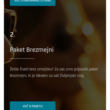
VEČ O ONEMARKETS FUND
2.
Paket Brezmejni
Želite živeti brez omejitev? Za vas smo pripravili paket
Brezmejni, ki je idealen za vaš življenjski slog.
VEČ O PAKETU