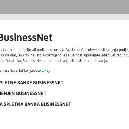
 BusinessNet
Net
vam kot podjetju ali podjetniku omogoča, da bančne obveznosti svojega podjetja
4 ur na dan, 365 dni na leto. Poskrbljeno je za varnost, upravljate lahko več računov 
 računalnika, BusinessNet podpira tudi večjezični sistem poslovanja.
sinessNet si lahko gledate
tukaj
.
PLETNE BANKE BUSINESSNET
MENJEN BUSINESSNET
A SPLETNA BANKA BUSINESSNET