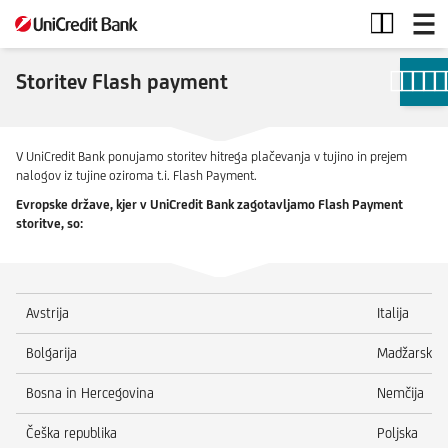
Storitev
Flash
payment
Storitev Flash payment
V UniCredit Bank ponujamo storitev hitrega plačevanja v tujino in prejem
nalogov iz tujine oziroma t.i. Flash Payment.
Evropske države, kjer v UniCredit Bank zagotavljamo Flash Payment
storitve, so:
Avstrija
Italija
Bolgarija
Madžarska
Bosna in Hercegovina
Nemčija
Češka republika
Poljska