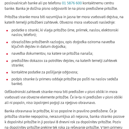
poslovalnicah banke ali po telefonu
01 5876 600
kontaktnemu centru
banke. Banka je dolžna pisno odgovoriti le na pisno predložene pritožbe.
Pritožba stranke mora biti razumljiva in jasna ter mora vsebovati dejstva, na
katerih temelji pritožbeni zahtevek. Obvezno mora vsebovati naslednje:
podatke o stranki, ki vlaga pritožbo (ime, priimek, naslov, elektronski
naslov, telefon);
obrazložitev pritožbenih razlogov, opis dogodka oziroma navedba
ključnih dejstev in datum dogodka;
navedba dokumentov, na katere se pritožba nanaša;
predložitev dokazov za potrditev dejstev, na katerih temelji zahtevek
stranke;
kontaktne podatke za pošiljanje odgovora;
podpis stranke (v primeru oddaje pritožbe po pošti na naslov sedeža
banke).
Odškodninski zahtevek stranke mora biti predložen v pisni obliki in mora
vsebovati vse obvezne elemente pritožbe. Če le-ta ni predložen v pisni obliki
ali ni popoln, niso izpolnjeni pogoji za njegovo obravnavo.
Banka obravnava le pritožbe, ki so popolne in pravilno predložene. Če je
pritožba stranke nepopolna, nerazumljiva ali nejasna, banka stranko pozove
k dopolnitvi pritožbe in ji postavi 8 dnevni rok za dopolnitev pritožbe. Poziv
na dopolnitev pritožbe prekine tek roka za reševanje pritožbe. V tem primeru