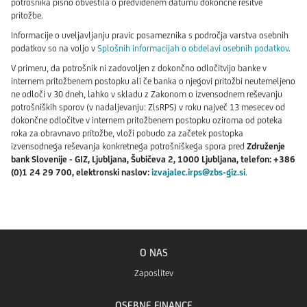
potrošnika pisno obvestila o predvidenem datumu dokončne rešitve
pritožbe.
Informacije o uveljavljanju pravic posameznika s področja varstva osebnih
podatkov so na voljo v
Splošnih informacijah o obdelavi osebnih podatkov
.
V primeru, da potrošnik ni zadovoljen z dokončno odločitvijo banke v
internem pritožbenem postopku ali če banka o njegovi pritožbi neutemeljeno
ne odloči v 30 dneh, lahko v skladu z Zakonom o izvensodnem reševanju
potrošniških sporov (v nadaljevanju: ZlsRPS) v roku največ 13 mesecev od
dokončne odločitve v internem pritožbenem postopku oziroma od poteka
roka za obravnavo pritožbe, vloži pobudo za začetek postopka
izvensodnega reševanja konkretnega potrošniškega spora pred
Združenje
bank Slovenije - GIZ, Ljubljana, Šubičeva 2, 1000 Ljubljana, telefon: +386
(0)1 24 29 700, elektronski naslov:
izvajalec.irps@zbs-giz.si
.
reklamacija, pritožba
O NAS
Zaposlitev
OSEBNE FINANCE