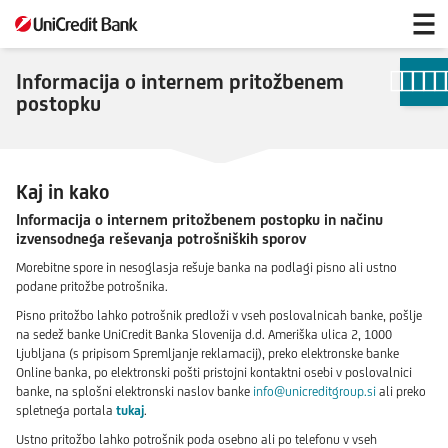
Informacija
o
internem
pritožbenem
Informacija o internem pritožbenem
postopku
postopku
Kaj in kako
Informacija o internem pritožbenem postopku in načinu
izvensodnega reševanja potrošniških sporov
Morebitne spore in nesoglasja rešuje banka na podlagi pisno ali ustno
podane pritožbe potrošnika.
Pisno pritožbo lahko potrošnik predloži v vseh poslovalnicah banke, pošlje
na sedež banke UniCredit Banka Slovenija d.d. Ameriška ulica 2, 1000
Ljubljana (s pripisom Spremljanje reklamacij), preko elektronske banke
Online banka, po elektronski pošti pristojni kontaktni osebi v poslovalnici
banke, na splošni elektronski naslov banke
info@unicreditgroup.si
ali preko
spletnega portala
tukaj
.
Ustno pritožbo lahko potrošnik poda osebno ali po telefonu v vseh