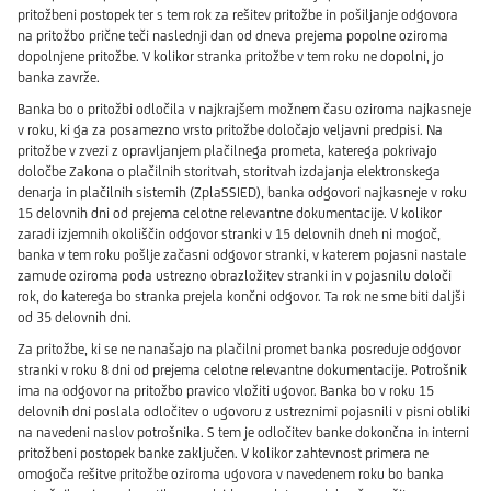
pritožbeni postopek ter s tem rok za rešitev pritožbe in pošiljanje odgovora
na pritožbo prične teči naslednji dan od dneva prejema popolne oziroma
dopolnjene pritožbe. V kolikor stranka pritožbe v tem roku ne dopolni, jo
banka zavrže.
Banka bo o pritožbi odločila v najkrajšem možnem času oziroma najkasneje
v roku, ki ga za posamezno vrsto pritožbe določajo veljavni predpisi. Na
pritožbe v zvezi z opravljanjem plačilnega prometa, katerega pokrivajo
določbe Zakona o plačilnih storitvah, storitvah izdajanja elektronskega
denarja in plačilnih sistemih (ZplaSSIED), banka odgovori najkasneje v roku
15 delovnih dni od prejema celotne relevantne dokumentacije. V kolikor
zaradi izjemnih okoliščin odgovor stranki v 15 delovnih dneh ni mogoč,
banka v tem roku pošlje začasni odgovor stranki, v katerem pojasni nastale
zamude oziroma poda ustrezno obrazložitev stranki in v pojasnilu določi
rok, do katerega bo stranka prejela končni odgovor. Ta rok ne sme biti daljši
od 35 delovnih dni.
Za pritožbe, ki se ne nanašajo na plačilni promet banka posreduje odgovor
stranki v roku 8 dni od prejema celotne relevantne dokumentacije. Potrošnik
ima na odgovor na pritožbo pravico vložiti ugovor. Banka bo v roku 15
delovnih dni poslala odločitev o ugovoru z ustreznimi pojasnili v pisni obliki
na navedeni naslov potrošnika. S tem je odločitev banke dokončna in interni
pritožbeni postopek banke zaključen. V kolikor zahtevnost primera ne
omogoča rešitve pritožbe oziroma ugovora v navedenem roku bo banka