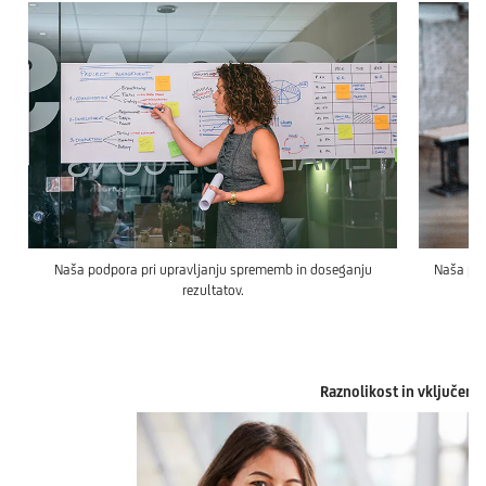
Naša podpora pri upravljanju sprememb in doseganju
Naša pri
rezultatov.
Raznolikost in vključeno