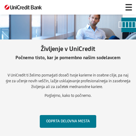
Življenje
v
UniCredit
Življenje v UniCredit
Počnemo tisto, kar je pomembno našim sodelavcem
V UniCredit ti želimo pomagati doseči tvoje karierne in osebne cilje, pa naj
gre za učenje novih veščin, lažje usklajevanje profesionalnega in zasebnega
življenja ali za začetek mednarodne kariere.
Poglejmo, kako to počnemo.
ODPRTA DELOVNA MESTA