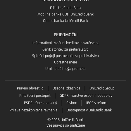
Flik | UniCredit Bank
Mobilna banka GO! | UniCredit Bank
Online banka UniCredit Bank
PRIPOMOČKI
Informativni izračuni kreditov in varčevanj
Cenik storitev za prebivalstvo
Splošni pogoji poslovanja za prebivalstvo
Obrestne mere
Urnik plačilnega prometa
Pravno obvestilo
Osebna izkaznica
UniCredit Group
Pritožbeni postopek
GDPR - varstvo osebnih podatkov
PSD2 - Open banking
Sisbon
IBOR's reform
Prijava nezakonitega ravnanja
Dostopnost v UniCredit Bank
© 2026 UniCredit Bank
Vse pravice so pridržane