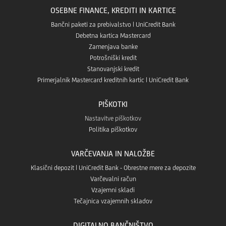
Play
OSEBNE FINANCE, KREDITI IN KARTICE
v
App
Bančni paketi za prebivalstvo | UniCredit Bank
Debetna kartica Mastercard
Aplikaciji
Zamenjava banke
store
Potrošniški kredit
App
Stanovanjski kredit
Primerjalnik Mastercard kreditnih kartic | UniCredit Bank
Gallery
PIŠKOTKI
Nastavitve piškotkov
Politika piškotkov
VARČEVANJA IN NALOŽBE
Klasični depozit | UniCredit Bank - Obrestne mere za depozite
Varčevalni račun
Vzajemni skladi
Tečajnica vzajemnih skladov
DIGITALNO BANČNIŠTVO