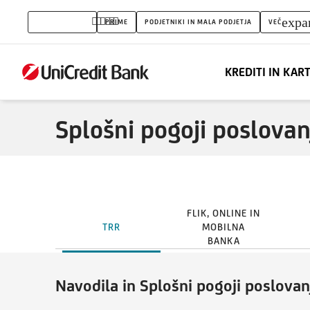
Splošni
expa
PREBIVALSTVO
PRIME
PODJETNIKI IN MALA PODJETJA
VEČ
pogoji
poslovanja
KREDITI IN KAR
Splošni pogoji poslova
FLIK, ONLINE IN
TRR
MOBILNA
BANKA
Navodila in Splošni pogoji poslovan