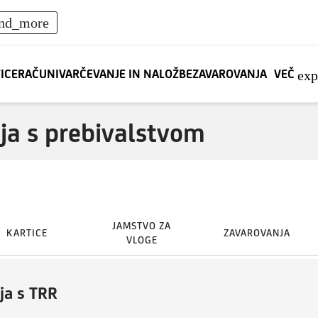
nd_more
TICE
RAČUNI
VARČEVANJE IN NALOŽBE
ZAVAROVANJA
VEČ
ex
nja s prebivalstvom
JAMSTVO ZA
KARTICE
ZAVAROVANJA
VLOGE
ja s TRR