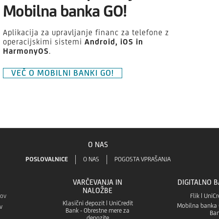
Mobilna banka GO!
Aplikacija za upravljanje financ za telefone z
operacijskimi sistemi
Android,
iOS in
HarmonyOS
.
VEČ O MOBILNI BANKI GO!
O NAS
POSLOVALNICE
O NAS
POGOSTA VPRAŠANJA
VARČEVANJA IN
DIGITALNO 
NALOŽBE
kov
Flik | UniC
Klasični depozit | UniCredit
Mobilna banka G
v
Bank - Obrestne mere za
Ba
depozite