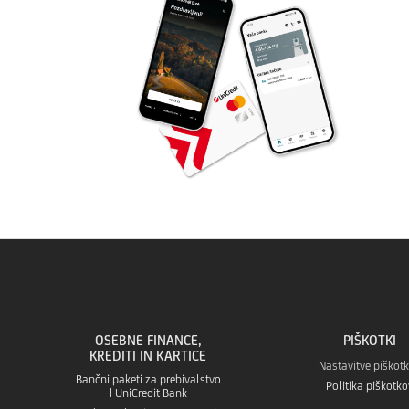
OSEBNE FINANCE,
PIŠKOTKI
KREDITI IN KARTICE
Nastavitve piškot
Bančni paketi za prebivalstvo
Politika piškotko
| UniCredit Bank