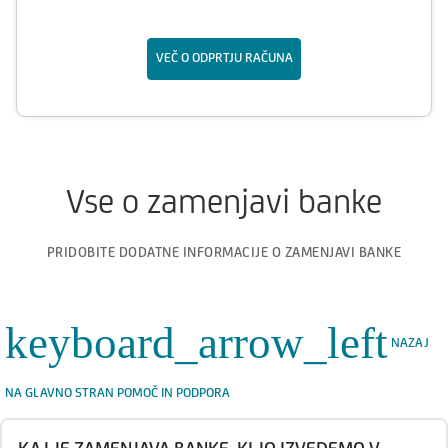
VEČ O ODPRTJU RAČUNA
Vse o zamenjavi banke
PRIDOBITE DODATNE INFORMACIJE O ZAMENJAVI BANKE
keyboard_arrow_left
NAZAJ
NA GLAVNO STRAN POMOČ IN PODPORA