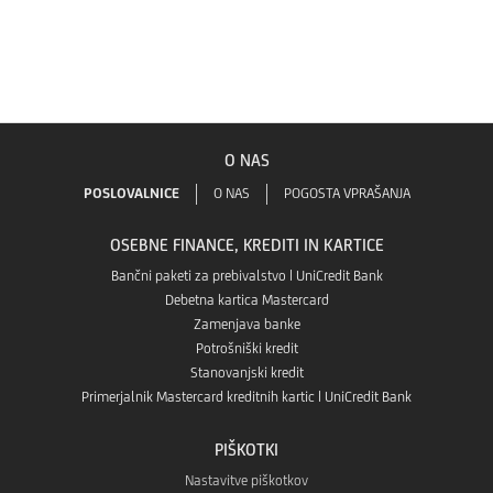
GO!
aplikacijo
banka
v
Mobilna
GO!
aplikaciji
banka
O NAS
v
Google
GO!
POSLOVALNICE
O NAS
POGOSTA VPRAŠANJA
aplikaciji
Play
OSEBNE FINANCE, KREDITI IN KARTICE
v
App
Bančni paketi za prebivalstvo | UniCredit Bank
Debetna kartica Mastercard
Aplikaciji
Zamenjava banke
store
Potrošniški kredit
App
Stanovanjski kredit
Primerjalnik Mastercard kreditnih kartic | UniCredit Bank
Gallery
PIŠKOTKI
Nastavitve piškotkov