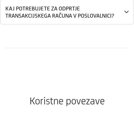
KAJ POTREBUJETE ZA ODPRTJE
TRANSAKCIJSKEGA RAČUNA V POSLOVALNICI?
Koristne povezave