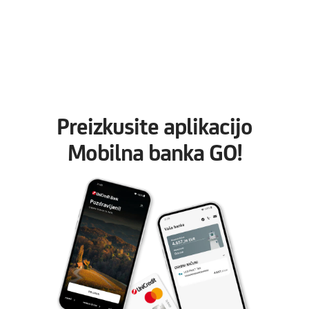
Preizkusite aplikacijo
Mobilna banka GO!