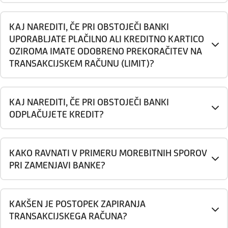
KAJ NAREDITI, ČE PRI OBSTOJEČI BANKI
UPORABLJATE PLAČILNO ALI KREDITNO KARTICO
OZIROMA IMATE ODOBRENO PREKORAČITEV NA
TRANSAKCIJSKEM RAČUNU (LIMIT)?
KAJ NAREDITI, ČE PRI OBSTOJEČI BANKI
ODPLAČUJETE KREDIT?
KAKO RAVNATI V PRIMERU MOREBITNIH SPOROV
PRI ZAMENJAVI BANKE?
KAKŠEN JE POSTOPEK ZAPIRANJA
TRANSAKCIJSKEGA RAČUNA?