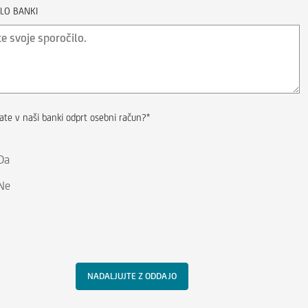
LO BANKI
mate v naši banki odprt osebni račun?*
Da
Ne