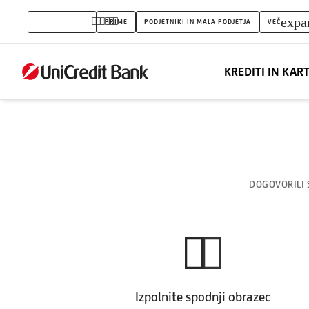
Obrazec
expa
PREBIVALSTVO
PRIME
PODJETNIKI IN MALA PODJETJA
VEČ
|
Zavarovanje
KREDITI IN KAR
DOGOVORILI 
Izpolnite spodnji obrazec