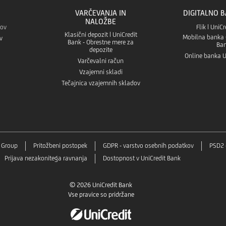
VARČEVANJA IN
DIGITALNO 
NALOŽBE
kov
Flik | UniC
Klasični depozit | UniCredit
Mobilna banka G
v
Bank - Obrestne mere za
Ba
depozite
Online banka U
Varčevalni račun
Vzajemni skladi
Tečajnica vzajemnih skladov
t Group
Pritožbeni postopek
GDPR - varstvo osebnih podatkov
PSD2 
Prijava nezakonitega ravnanja
Dostopnost v UniCredit Bank
© 2026 UniCredit Bank
Vse pravice so pridržane