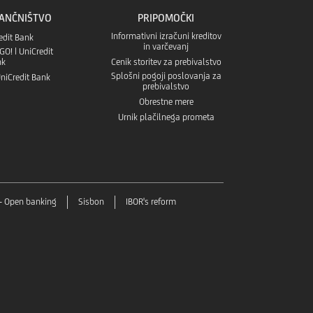
Google
GO!
BANČNIŠTVO
PRIPOMOČKI
aplikaciji
Informativni izračuni kreditov
redit Bank
Play
v
in varčevanj
O! | UniCredit
App
nk
Cenik storitev za prebivalstvo
Splošni pogoji poslovanja za
niCredit Bank
Aplikaciji
prebivalstvo
store
Obrestne mere
App
Urnik plačilnega prometa
Gallery
- Open banking
Sisbon
IBOR's reform