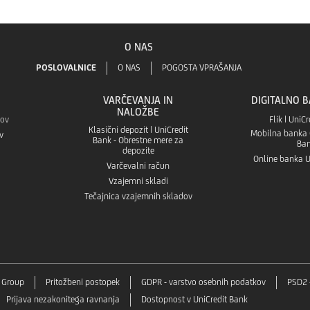
O NAS
POSLOVALNICE
O NAS
POGOSTA VPRAŠANJA
VARČEVANJA IN
DIGITALNO 
NALOŽBE
kov
Flik | UniC
Klasični depozit | UniCredit
Mobilna banka G
v
Bank - Obrestne mere za
Ba
depozite
Online banka U
Varčevalni račun
Vzajemni skladi
Tečajnica vzajemnih skladov
t Group
Pritožbeni postopek
GDPR - varstvo osebnih podatkov
PSD2 
Prijava nezakonitega ravnanja
Dostopnost v UniCredit Bank