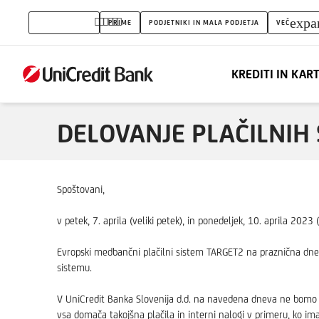
Delovanje
expa
PREBIVALSTVO
PRIME
PODJETNIKI IN MALA PODJETJA
VEČ
plačilnega
prometa
KREDITI IN KAR
na
dan
DELOVANJE PLAČILNIH
7.4.
in
Spoštovani,
10.4.
v petek, 7. aprila (veliki petek), in ponedeljek, 10. aprila 2023
2023
Evropski medbančni plačilni sistem TARGET2 na praznična dneva
sistemu.
V UniCredit Banka Slovenija d.d. na navedena dneva ne bomo iz
vsa domača takojšna plačila in interni nalogi v primeru, ko im