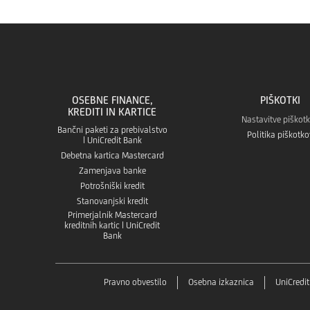
OSEBNE FINANCE,
PIŠKOTKI
KREDITI IN KARTICE
Nastavitve piškot
Bančni paketi za prebivalstvo
Politika piškotko
| UniCredit Bank
Debetna kartica Mastercard
Zamenjava banke
Potrošniški kredit
Stanovanjski kredit
Primerjalnik Mastercard
kreditnih kartic | UniCredit
Bank
Pravno obvestilo
Osebna izkaznica
UniCredi