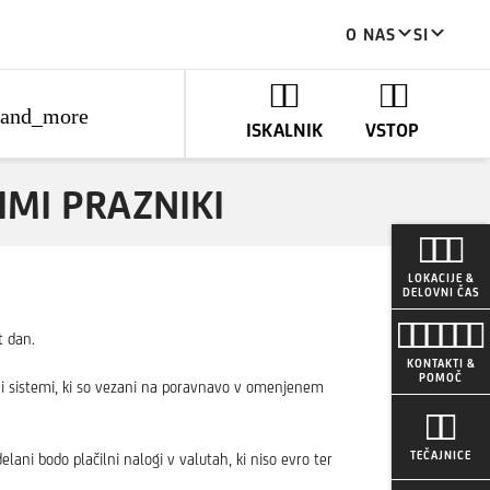
O NAS
SI
pand_more
ISKALNIK
VSTOP
IMI PRAZNIKI
LOKACIJE &
DELOVNI ČAS
t dan.
KONTAKTI &
POMOČ
lni sistemi, ki so vezani na poravnavo v omenjenem
TEČAJNICE
ni bodo plačilni nalogi v valutah, ki niso evro ter