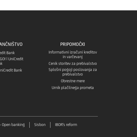
banka
v
Mobilna
GO!
aplikaciji
banka
v
Google
GO!
BANČNIŠTVO
PRIPOMOČKI
aplikaciji
Informativni izračuni kreditov
redit Bank
Play
v
in varčevanj
O! | UniCredit
App
nk
Cenik storitev za prebivalstvo
Splošni pogoji poslovanja za
niCredit Bank
Aplikaciji
prebivalstvo
store
Obrestne mere
App
Urnik plačilnega prometa
Gallery
- Open banking
Sisbon
IBOR's reform