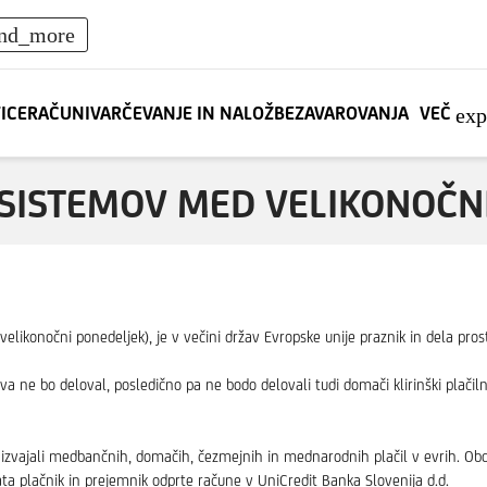
nd_more
TICE
RAČUNI
VARČEVANJE IN NALOŽBE
ZAVAROVANJA
VEČ
ex
 SISTEMOV MED VELIKONOČN
 (velikonočni ponedeljek), je v večini držav Evropske unije praznik in dela pros
 ne bo deloval, posledično pa ne bodo delovali tudi domači klirinški plači
vajali medbančnih, domačih, čezmejnih in mednarodnih plačil v evrih. Obdela
ata plačnik in prejemnik odprte račune v UniCredit Banka Slovenija d.d.