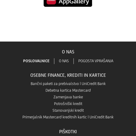
Mobilna
GO!
aplikacijo
banka
v
Mobilna
GO!
aplikaciji
banka
O NAS
v
Google
GO!
POSLOVALNICE
O NAS
POGOSTA VPRAŠANJA
aplikaciji
Play
OSEBNE FINANCE, KREDITI IN KARTICE
v
App
Bančni paketi za prebivalstvo | UniCredit Bank
Debetna kartica Mastercard
Aplikaciji
Zamenjava banke
store
Potrošniški kredit
App
Stanovanjski kredit
Primerjalnik Mastercard kreditnih kartic | UniCredit Bank
Gallery
PIŠKOTKI