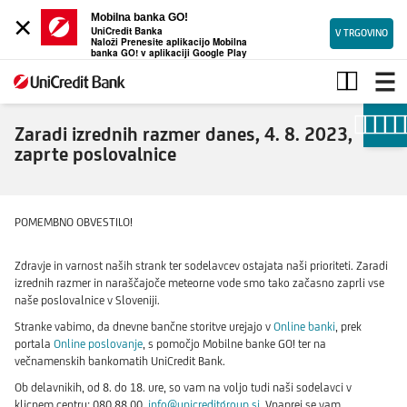
×
Mobilna banka GO!
UniCredit Banka
V TRGOVINO
Naloži Prenesite aplikacijo Mobilna
banka GO! v aplikaciji Google Play
Spremenjen
delovni
čas
poslovalnice
Zaradi izrednih razmer danes, 4. 8. 2023,
zaprte poslovalnice
POMEMBNO OBVESTILO!
Zdravje in varnost naših strank ter sodelavcev ostajata naši prioriteti. Zaradi
izrednih razmer in naraščajoče meteorne vode smo tako začasno zaprli vse
naše poslovalnice v Sloveniji.
Stranke vabimo, da dnevne bančne storitve urejajo v
Online banki
, prek
portala
Online poslovanje
, s pomočjo Mobilne banke GO! ter na
večnamenskih bankomatih UniCredit Bank.
Ob delavnikih, od 8. do 18. ure, so vam na voljo tudi naši sodelavci v
klicnem centru: 080 88 00,
info@unicreditgroup.si
. Vnaprej se vam