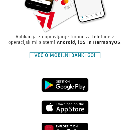
Aplikacija za upravljanje financ za telefone z
operacijskimi sistemi
Android,
iOS in HarmonyOS
.
VEČ O MOBILNI BANKI GO!
Prenesite
aplikacijo
Prenesite
Mobilna
aplikacijo
banka
Prenesite