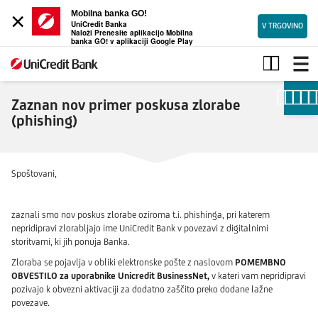
×
Mobilna banka GO!
UniCredit Banka
V TRGOVINO
Naloži Prenesite aplikacijo Mobilna
banka GO! v aplikaciji Google Play
Zaznan
primer
spletne
zlorabe
Zaznan nov primer poskusa zlorabe
(phishing)
Spoštovani,
zaznali smo nov poskus zlorabe oziroma t.i. phishinga, pri katerem
nepridipravi zlorabljajo ime UniCredit Bank v povezavi z digitalnimi
storitvami, ki jih ponuja Banka.
Zloraba se pojavlja v obliki elektronske pošte z naslovom
POMEMBNO
OBVESTILO za uporabnike Unicredit BusinessNet,
v kateri vam nepridipravi
pozivajo k obvezni aktivaciji za dodatno zaščito preko dodane lažne
povezave.