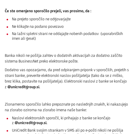
Če ste omenjeno sporočilo prejeli, vas prosimo, da :
Na prejeto sporočilo ne odgovarjajte
Ne klikajte na podano povezavo
Na lažni spletni strani ne oddajajte nobenih podatkov (uporabniških
imen ali gesel)
Banka nikoli ne pošilja zahtev o dodatnih aktivacijah za dodatno zaščito
sistema BusinessNet preko elektronske pošte.
Dodatno vas opozarjamo, da pred odpiranjem priponk v sporočilih, prejetih s
strani banke, preverite elektronski naslov pošiljatelja (tako da se z miško,
brez klika, postavite na pošiljatelja). Elektronski naslovi z banke se končajo
z
@unicreditgroup.si.
Zlonamerno sporočilo lahko prepoznate po naslednjih znakih, ki nakazujejo
na zlorabo oziroma na zlorabo imena naše banke:
Naslovi elektronskih sporočil, ki prihajajo z banke se končajo
z
@unicreditgroup.si.
UniCredit Bank svojim strankam v SMS ali po e-pošti nikoli ne pošilja