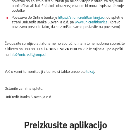
povezav do spletnih strani, zlasti pa ne do vstopnih strani za digitalno
bančništvo ali kakršnih koli obrazcev, v katere bi morali vpisovati svoje
podatke.
Povezava do Online banke je
https://si.unicreditbanking.eu
, do spletne
strani UniCredit Banka Slovenija d.d. pa
www.unicreditbank.si
. (pravo
povezavo preverite tako, da se z miško samo postavite na povezavo)
Če opazite sumljivo ali zlonamerno sporočilo, nam to nemudoma sporočite
s klicem na 080 88 00 ali
+ 386 1 5876 600
za klic iz tujine ali po e-pošti
na
info@unicreditgroup.si
.
Več o varni komunikaciji z banko si lahko preberete
tukaj
.
Ostanite varni na spletu.
UniCredit Banka Slovenija d.d.
Preizkusite aplikacijo