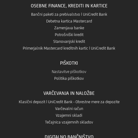
Play
OSEBNE FINANCE, KREDITI IN KARTICE
v
App
Bančni paketi za prebivalstvo | UniCredit Bank
Debetna kartica Mastercard
Aplikaciji
Zamenjava banke
store
Potrošniški kredit
App
Stanovanjski kredit
Primerjalnik Mastercard kreditnih kartic | UniCredit Bank
Gallery
PIŠKOTKI
Nastavitve piškotkov
Politika piškotkov
VARČEVANJA IN NALOŽBE
Klasični depozit | UniCredit Bank - Obrestne mere za depozite
Varčevalni račun
Vzajemni skladi
Tečajnica vzajemnih skladov
DIGITALNO BANČNIŠTVO