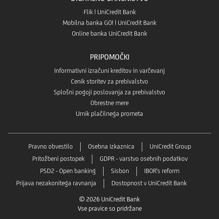
Flik | UniCredit Bank
Mobilna banka GO! | UniCredit Bank
Online banka UniCredit Bank
PRIPOMOČKI
Informativni izračuni kreditov in varčevanj
Cenik storitev za prebivalstvo
Splošni pogoji poslovanja za prebivalstvo
Obrestne mere
Urnik plačilnega prometa
Pravno obvestilo
Osebna izkaznica
UniCredit Group
Pritožbeni postopek
GDPR - varstvo osebnih podatkov
PSD2 - Open banking
Sisbon
IBOR's reform
Prijava nezakonitega ravnanja
Dostopnost v UniCredit Bank
© 2026 UniCredit Bank
Vse pravice so pridržane