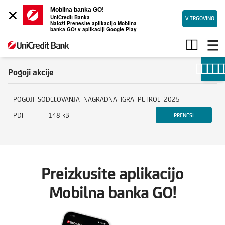
×
Mobilna banka GO!
UniCredit Banka
V TRGOVINO
Naloži Prenesite aplikacijo Mobilna
banka GO! v aplikaciji Google Play
Petrol
x
UniCredit
pogoji
Pogoji akcije
akcije
POGOJI_SODELOVANJA_NAGRADNA_IGRA_PETROL_2025
PDF
148 kB
PRENESI
Preizkusite aplikacijo
Mobilna banka GO!