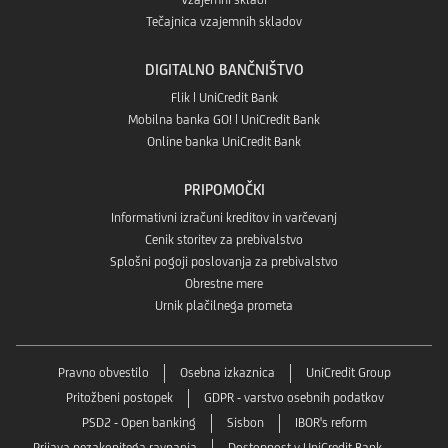
Tečajnica vzajemnih skladov
DIGITALNO BANČNIŠTVO
Flik | UniCredit Bank
Mobilna banka GO! | UniCredit Bank
Online banka UniCredit Bank
PRIPOMOČKI
Informativni izračuni kreditov in varčevanj
Cenik storitev za prebivalstvo
Splošni pogoji poslovanja za prebivalstvo
Obrestne mere
Urnik plačilnega prometa
Pravno obvestilo
Osebna izkaznica
UniCredit Group
Pritožbeni postopek
GDPR - varstvo osebnih podatkov
PSD2 - Open banking
Sisbon
IBOR's reform
Prijava nezakonitega ravnanja
Dostopnost v UniCredit Bank