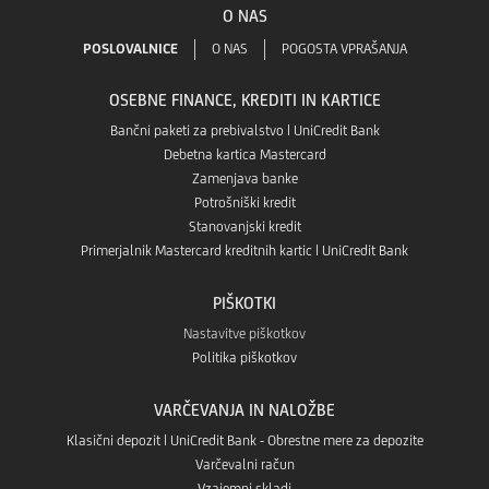
O NAS
v
Google
GO!
POSLOVALNICE
O NAS
POGOSTA VPRAŠANJA
aplikaciji
Play
OSEBNE FINANCE, KREDITI IN KARTICE
v
App
Bančni paketi za prebivalstvo | UniCredit Bank
Debetna kartica Mastercard
Aplikaciji
Zamenjava banke
store
Potrošniški kredit
App
Stanovanjski kredit
Primerjalnik Mastercard kreditnih kartic | UniCredit Bank
Gallery
PIŠKOTKI
Nastavitve piškotkov
Politika piškotkov
VARČEVANJA IN NALOŽBE
Klasični depozit | UniCredit Bank - Obrestne mere za depozite
Varčevalni račun
Vzajemni skladi