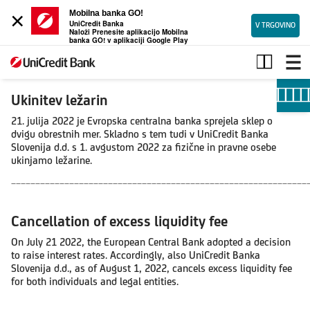
×
Mobilna banka GO!
UniCredit Banka
V TRGOVINO
Naloži Prenesite aplikacijo Mobilna
banka GO! v aplikaciji Google Play
Ukinitev
ležarin
Ukinitev ležarin
21. julija 2022 je Evropska centralna banka sprejela sklep o
dvigu obrestnih mer. Skladno s tem tudi v UniCredit Banka
Slovenija d.d. s 1. avgustom 2022 za fizične in pravne osebe
ukinjamo ležarine.
_____________________________________________________________
Cancellation of excess liquidity fee
On July 21 2022, the European Central Bank adopted a decision
to raise interest rates. Accordingly, also UniCredit Banka
Slovenija d.d., as of August 1, 2022, cancels excess liquidity fee
for both individuals and legal entities.