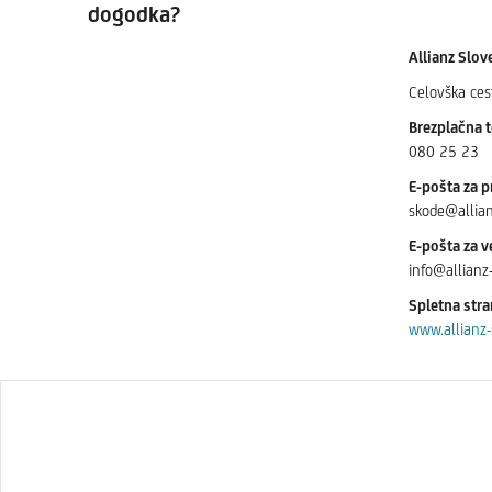
dogodka?
Allianz Slov
Celovška ces
Brezplačna t
080 25 23
E-pošta za p
skode@allianz
E-pošta za v
info@allianz-
Spletna stra
www.allianz-s