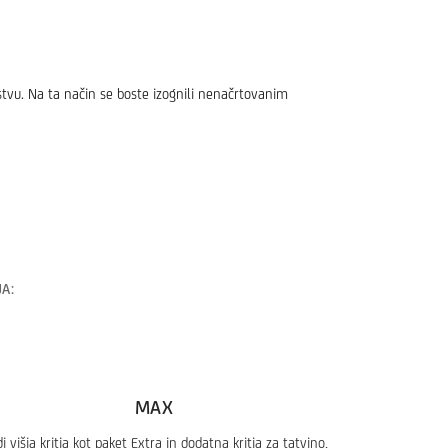
tvu. Na ta način se boste izognili nenačrtovanim
A:
MAX
i višja kritja kot paket Extra in dodatna kritja za tatvino,