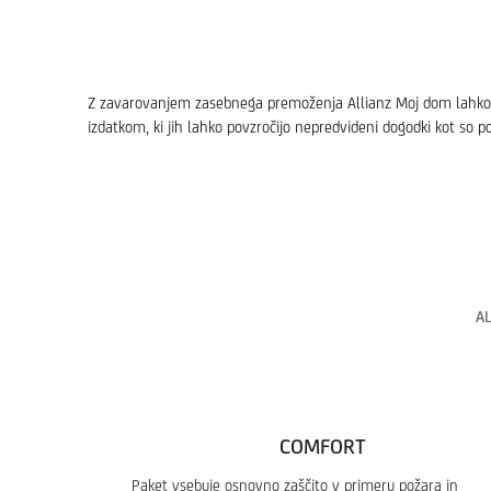
Z zavarovanjem zasebnega premoženja Allianz Moj dom lahko za
izdatkom, ki jih lahko povzročijo nepredvideni dogodki kot so po
A
COMFORT
Paket vsebuje osnovno zaščito v primeru požara in