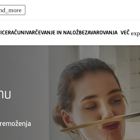
nd_more
TICE
RAČUNI
VARČEVANJE IN NALOŽBE
ZAVAROVANJA
VEČ
ex
mu
premoženja