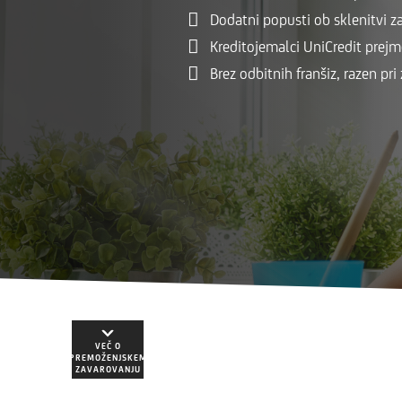
Dodatni popusti ob sklenitvi za
Kreditojemalci UniCredit prej
Brez odbitnih franšiz, razen pr
VEČ O
PREMOŽENJSKEM
ZAVAROVANJU