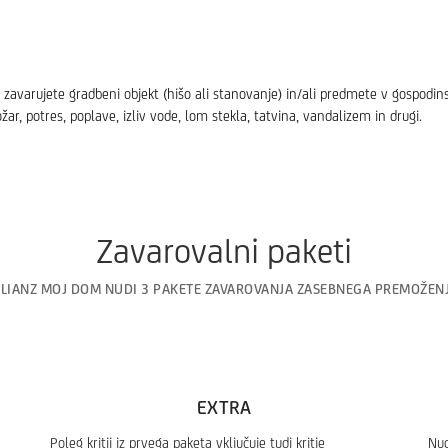
varujete gradbeni objekt (hišo ali stanovanje) in/ali predmete v gospodins
žar, potres, poplave, izliv vode, lom stekla, tatvina, vandalizem in drugi.
Zavarovalni paketi
LLIANZ MOJ DOM NUDI 3 PAKETE ZAVAROVANJA ZASEBNEGA PREMOŽENJ
EXTRA
Poleg kritij iz prvega paketa vključuje tudi kritje
Nud