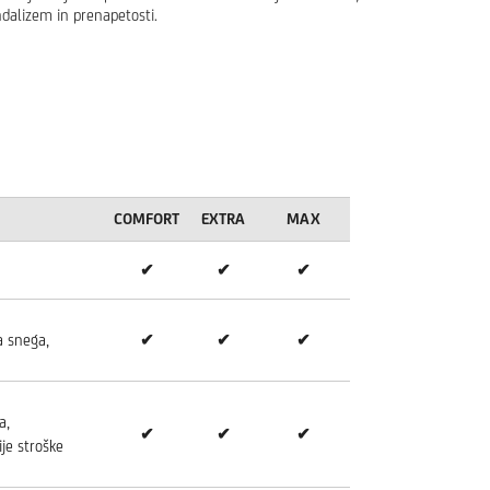
dalizem in prenapetosti.
COMFORT
EXTRA
MAX
✔
✔
✔
a snega,
✔
✔
✔
a,
✔
✔
✔
ije stroške