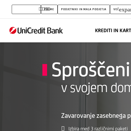
Zavarovanje
expa
PREBIVALSTVO
PRIME
PODJETNIKI IN MALA PODJETJA
VEČ
osebnega
premoženja
KREDITI IN KAR
Sproščeni
v svojem do
Zavarovanje zasebnega 
Izbira med 3 različnimi paketi