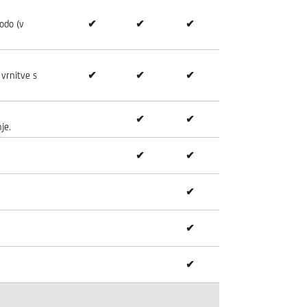
odo (v
✔
✔
✔
 vrnitve s
✔
✔
✔
✔
✔
je.
✔
✔
✔
✔
✔