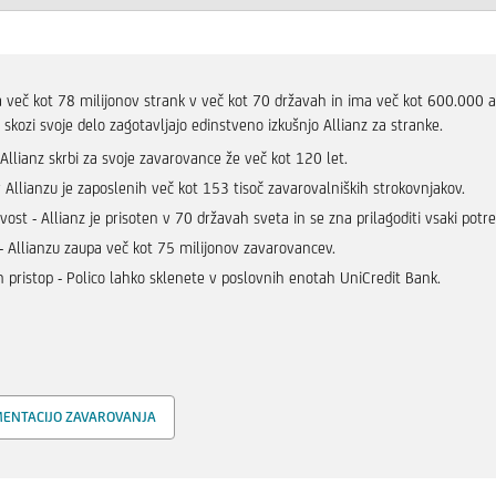
a več kot 78 milijonov strank v več kot 70 državah in ima več kot 600.000 a
i skozi svoje delo zagotavljajo edinstveno izkušnjo Allianz za stranke.
 Allianz skrbi za svoje zavarovance že več kot 120 let.
v Allianzu je zaposlenih več kot 153 tisoč zavarovalniških strokovnjakov.
ivost - Allianz je prisoten v 70 državah sveta in se zna prilagoditi vsaki potr
- Allianzu zaupa več kot 75 milijonov zavarovancev.
 pristop - Polico lahko sklenete v poslovnih enotah UniCredit Bank.
ENTACIJO ZAVAROVANJA