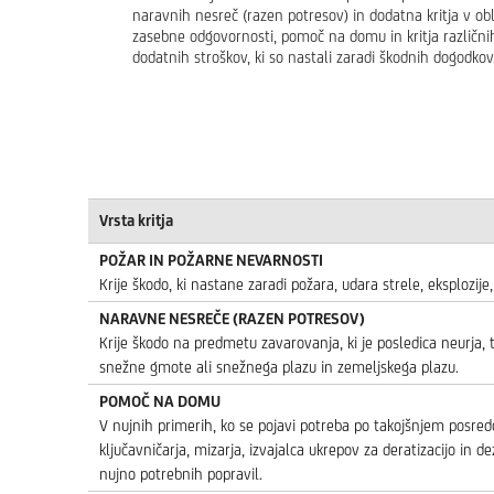
naravnih nesreč (razen potresov) in dodatna kritja v obl
zasebne odgovornosti, pomoč na domu in kritja različni
dodatnih stroškov, ki so nastali zaradi škodnih dogodkov
Vrsta kritja
POŽAR IN POŽARNE NEVARNOSTI
Krije škodo, ki nastane zaradi požara, udara strele, eksplozij
NARAVNE NESREČE (RAZEN POTRESOV)
Krije škodo na predmetu zavarovanja, ki je posledica neurja, 
snežne gmote ali snežnega plazu in zemeljskega plazu.
POMOČ NA DOMU
V nujnih primerih, ko se pojavi potreba po takojšnjem posredo
ključavničarja, mizarja, izvajalca ukrepov za deratizacijo in de
nujno potrebnih popravil.