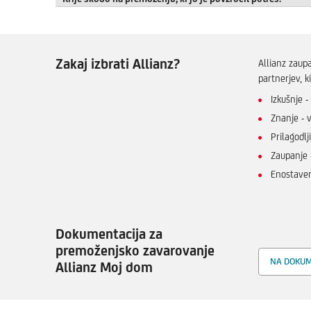
Zakaj izbrati Allianz?
Allianz zaup
partnerjev, k
Izkušnje -
Znanje - 
Prilagodlj
Zaupanje 
Enostaven
Dokumentacija za
premoženjsko zavarovanje
NA DOKUM
Allianz Moj dom