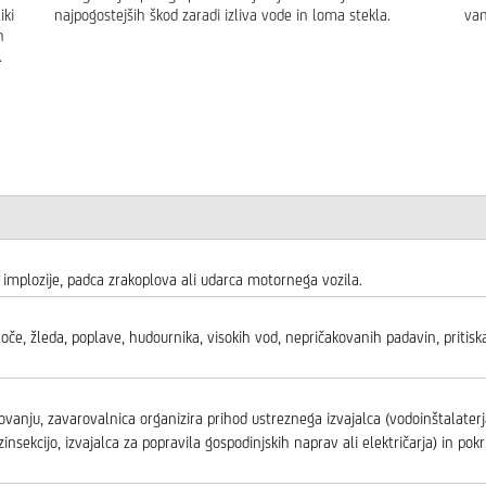
iki
najpogostejših škod zaradi izliva vode in loma stekla.
van
h
.
e, implozije, padca zrakoplova ali udarca motornega vozila.
toče, žleda, poplave, hudournika, visokih vod, nepričakovanih padavin, pritisk
vanju, zavarovalnica organizira prihod ustreznega izvajalca (vodoinštalaterj
zinsekcijo, izvajalca za popravila gospodinjskih naprav ali električarja) in pokr