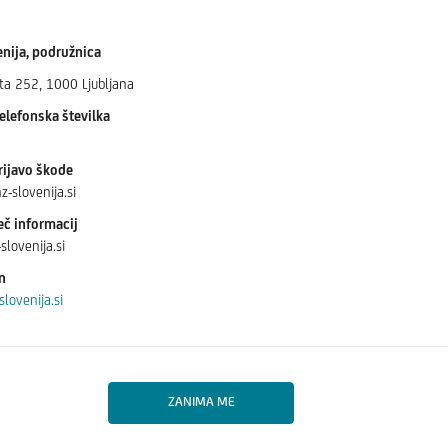
enija, podružnica
ta 252, 1000 Ljubljana
elefonska številka
rijavo škode
-slovenija.si
eč informacij
slovenija.si
n
lovenija.si
ZANIMA ME