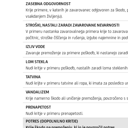
ZASEBNA ODGOVORNOST
Krije primere, v katerih je zavarovanec odgovoren za škodo, 
vsakdanjem življenju).
STROŠKI, NASTALI ZARADI ZAVAROVANE NEVARNOSTI
V primeru nastanka zavarovalnega primera krije to zavarovanje 
počitnic, stroške čiščenja in rušenja, izgubo najemnine in po
IZLIV VODE
Zavaruje premoženje za primere poškodb, ki nastanejo zaradi i
LOM STEKLA
Nudi kritje v primeru poškodb, nastalih zaradi loma steklenih
TATVINA
Nudi krijte v primeru tatvine ali ropa, ki imata za posledico 
VANDALIZEM
Krije namerno škodo ali uničenje premoženja, povzročeno s s
PRENAPETOST
Nudi kritje v primeru prenapetosti.
POTRES (DOPOLNILNO KRITJE)
Krije škodo na premoženju, ki jo je povzročil potres.