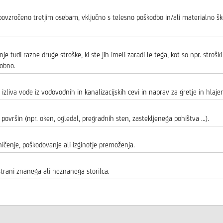
povzročeno tretjim osebam, vključno s telesno poškodbo in/ali materialno šk
tudi razne druge stroške, ki ste jih imeli zaradi le tega, kot so npr. stroški
dobno.
zliva vode iz vodovodnih in kanalizacijskih cevi in naprav za gretje in hlajen
 površin (npr. oken, ogledal, pregradnih sten, zastekljenega pohištva …).
uničenje, poškodovanje ali izginotje premoženja.
trani znanega ali neznanega storilca.