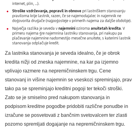
internet, plin, …).
Stroške vzdrževanja, popravil in obnove
pri lastniškem stanovanju
praviloma krije lastnik, razen, če se najemodajalec in najemnik ne
dogovorita drugače (najpogosteje v primerih najema za daljše obdobje).
Največja razlika je seveda v
najemnini
oziroma
anuitetah kredita
. V
primeru najema gre najemnina lastniku stanovanja, pri nakupu pa
plačevanje najemnine nadomestijo mesečne anuitete, s katerimi lastnik
stanovanja odplačuje kredit.
Za lastnika stanovanja je seveda idealno, če je obrok
kredita nižji od zneska najemnine, na kar pa izjemno
vplivajo razmere na nepremičninskem trgu. Cene
stanovanj in višine najemnin se vseskozi spreminjajo, prav
tako pa se spreminjajo kreditni pogoji ter tekoči stroški.
Zato se je smiselno pred nakupom stanovanja in
podpisom kreditne pogodbe pridobiti različne ponudbe in
izračune se posvetovati z bančnim svetovalcem ter zlasti
pozorno spremljati dogajanje na nepremičninskem trgu.