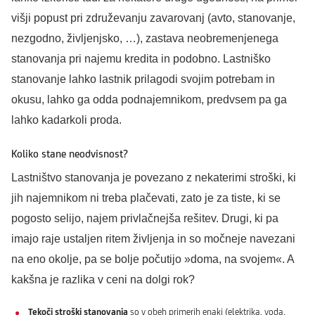
višji popust pri združevanju zavarovanj (avto, stanovanje,
nezgodno, življenjsko, …), zastava neobremenjenega
stanovanja pri najemu kredita in podobno. Lastniško
stanovanje lahko lastnik prilagodi svojim potrebam in
okusu, lahko ga odda podnajemnikom, predvsem pa ga
lahko kadarkoli proda.
Koliko stane neodvisnost?
Lastništvo stanovanja je povezano z nekaterimi stroški, ki
jih najemnikom ni treba plačevati, zato je za tiste, ki se
pogosto selijo, najem privlačnejša rešitev. Drugi, ki pa
imajo raje ustaljen ritem življenja in so močneje navezani
na eno okolje, pa se bolje počutijo »doma, na svojem«. A
kakšna je razlika v ceni na dolgi rok?
Tekoči stroški stanovanja
so v obeh primerih enaki (elektrika, voda,