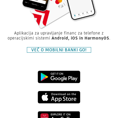
Aplikacija za upravljanje financ za telefone z
operacijskimi sistemi
Android,
iOS in HarmonyOS
.
VEČ O MOBILNI BANKI GO!
Prenesite
aplikacijo
Prenesite
Mobilna
aplikacijo
banka
Prenesite