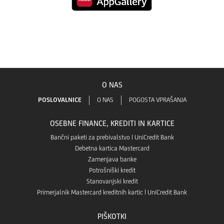
Mobilna
GO!
aplikacijo
banka
v
Mobilna
GO!
aplikaciji
banka
O NAS
v
Google
GO!
POSLOVALNICE
O NAS
POGOSTA VPRAŠANJA
aplikaciji
Play
OSEBNE FINANCE, KREDITI IN KARTICE
v
App
Bančni paketi za prebivalstvo | UniCredit Bank
Debetna kartica Mastercard
Aplikaciji
Zamenjava banke
store
Potrošniški kredit
App
Stanovanjski kredit
Primerjalnik Mastercard kreditnih kartic | UniCredit Bank
Gallery
PIŠKOTKI