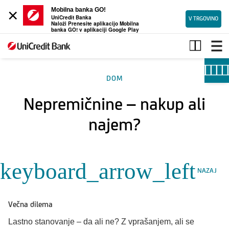
×
Mobilna banka GO!
UniCredit Banka
V TRGOVINO
Naloži Prenesite aplikacijo Mobilna
banka GO! v aplikaciji Google Play
Nepremičnine
–
nakup
ali
DOM
najem?
Nepremičnine – nakup ali
najem?
keyboard_arrow_left
NAZAJ
Večna dilema
Lastno stanovanje – da ali ne? Z vprašanjem, ali se