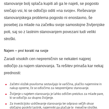
stanovanje bolj splača kupiti ali ga le najeti, se pogosto
srečajo vsi, ki se odločijo oditi »na svoje«. Reševanje
stanovanjskega problema pogosto ni enostavno, še
posebej za mlade na začetku svoje samostojne življenjske
poti, saj so z lastnim stanovanjem povezani tudi veliki
stroški.
Najem – prvi koraki na svoje
Zaradi visokih cen nepremičnin se nekateri najprej
odločijo za najem stanovanja. Ta rešitev prinaša kar nekaj
prednosti:
Začetni vložek praviloma sestavljajo le varščina, plačilo najemnine in
nakup opreme, če se odločimo za neopremljeno stanovanje.
Življenje v najetem stanovanju je lahko odličen preizkus za mlade pare,
ki se odločijo za skupno življenje.
Za investicijsko vzdrževanje stanovanja ter odpravo večjih okvar
običajno poskrbi lastnik, najemniki pa plačuje le mesečne stroške.