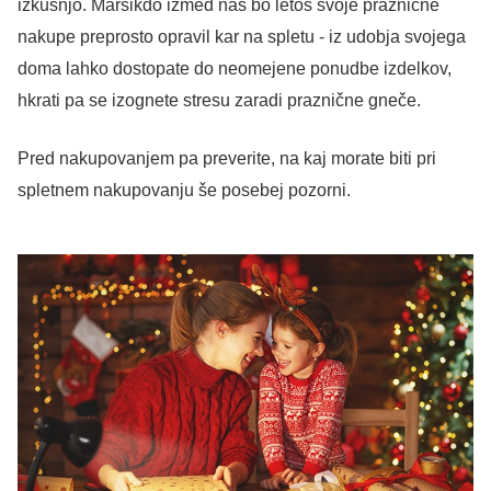
izkušnjo. Marsikdo izmed nas bo letos svoje praznične
nakupe preprosto opravil kar na spletu - iz udobja svojega
doma lahko dostopate do neomejene ponudbe izdelkov,
hkrati pa se izognete stresu zaradi praznične gneče.
Pred nakupovanjem pa preverite, na kaj morate biti pri
spletnem nakupovanju še posebej pozorni.