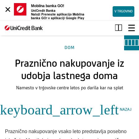
×
Mobilna banka GO!
UniCredit Banka
V TRGOVINO
Naloži Prenesite aplikacijo Mobilna
banka GO! v aplikaciji Google Play
Praznično
nakupovanje
iz
udobja
DOM
lastnega
doma
Praznično nakupovanje iz
udobja lastnega doma
Namesto v trgovske centre letos po darila kar na splet
keyboard_arrow_left
NAZAJ
Praznično nakupovanje vsako leto predstavlja posebno