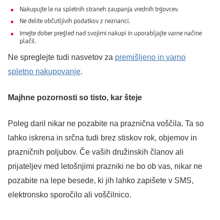
Nakupujte le na spletnih straneh zaupanja vrednih trgovcev.
Ne delite občutljivih podatkov z neznanci.
Imejte dober pregled nad svojimi nakupi in uporabljajte varne načine
plačil.
Ne spreglejte tudi nasvetov za
premišljeno in varno
spletno nakupovanje
.
Majhne pozornosti so tisto, kar šteje
Poleg daril nikar ne pozabite na praznična voščila. Ta so
lahko iskrena in srčna tudi brez stiskov rok, objemov in
prazničnih poljubov. Če vaših družinskih članov ali
prijateljev med letošnjimi prazniki ne bo ob vas, nikar ne
pozabite na lepe besede, ki jih lahko zapišete v SMS,
elektronsko sporočilo ali voščilnico.