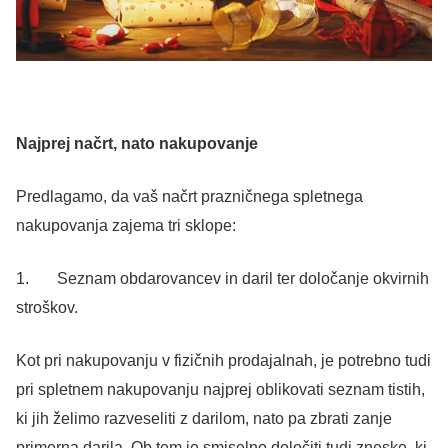
Najprej načrt, nato nakupovanje
Predlagamo, da vaš načrt prazničnega spletnega
nakupovanja zajema tri sklope:
1. Seznam obdarovancev in daril ter določanje okvirnih
stroškov.
Kot pri nakupovanju v fizičnih prodajalnah, je potrebno tudi
pri spletnem nakupovanju najprej oblikovati seznam tistih,
ki jih želimo razveseliti z darilom, nato pa zbrati zanje
primerna darila. Ob tem je smiselno določiti tudi zneske, ki