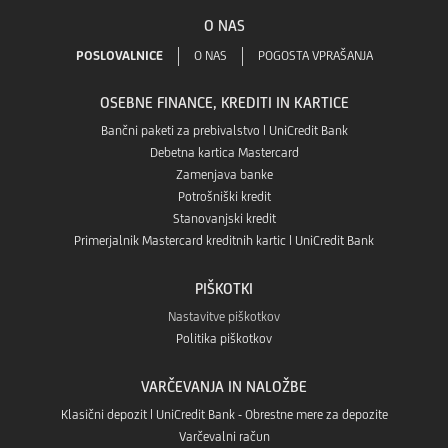
banka
O NAS
v
Google
GO!
POSLOVALNICE
O NAS
POGOSTA VPRAŠANJA
aplikaciji
Play
OSEBNE FINANCE, KREDITI IN KARTICE
v
App
Bančni paketi za prebivalstvo | UniCredit Bank
Debetna kartica Mastercard
Aplikaciji
Zamenjava banke
store
Potrošniški kredit
App
Stanovanjski kredit
Primerjalnik Mastercard kreditnih kartic | UniCredit Bank
Gallery
PIŠKOTKI
Nastavitve piškotkov
Politika piškotkov
VARČEVANJA IN NALOŽBE
Klasični depozit | UniCredit Bank - Obrestne mere za depozite
Varčevalni račun