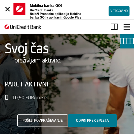
×
Mobilna banka GO!
UniCredit Banka
V TRGOVINO
Naloži Prenesite aplikacijo Mobilna
banka GO! v aplikaciji Google Play
Aktivni
paket
Svoj čas
preživljam aktivno.
Osnovni
račun,
PAKET AKTIVNI
ki
vključuje
10,90 EUR/mesec
najpomembnejše
storitve
POŠLJI POVPRAŠEVANJE
ODPRI PREK SPLETA