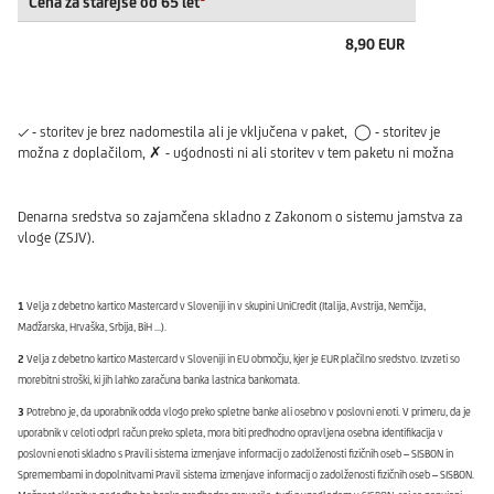
Cena za starejše od 65 let
8,90 EUR
✓ - storitev je brez nadomestila ali je vključena v paket, ◯ - storitev je
možna z doplačilom, ✗ - ugodnosti ni ali storitev v tem paketu ni možna
Denarna sredstva so zajamčena skladno z Zakonom o sistemu jamstva za
vloge (ZSJV).
1
Velja z debetno kartico Mastercard v Sloveniji in v skupini UniCredit (Italija, Avstrija, Nemčija,
Madžarska, Hrvaška, Srbija, BiH ...).
2
Velja z debetno kartico Mastercard v Sloveniji in EU območju, kjer je EUR plačilno sredstvo. Izvzeti so
morebitni stroški, ki jih lahko zaračuna banka lastnica bankomata.
3
Potrebno je, da uporabnik odda vlogo preko spletne banke ali osebno v poslovni enoti. V primeru, da je
uporabnik v celoti odprl račun preko spleta, mora biti predhodno opravljena osebna identifikacija v
poslovni enoti skladno s Pravili sistema izmenjave informacij o zadolženosti fizičnih oseb – SISBON in
Spremembami in dopolnitvami Pravil sistema izmenjave informacij o zadolženosti fizičnih oseb – SISBON.