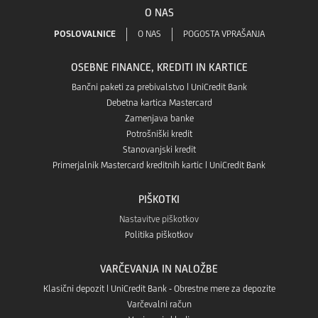
O NAS
v
Google
GO!
POSLOVALNICE
O NAS
POGOSTA VPRAŠANJA
aplikaciji
Play
OSEBNE FINANCE, KREDITI IN KARTICE
v
App
Bančni paketi za prebivalstvo | UniCredit Bank
Debetna kartica Mastercard
Aplikaciji
Zamenjava banke
store
Potrošniški kredit
App
Stanovanjski kredit
Primerjalnik Mastercard kreditnih kartic | UniCredit Bank
Gallery
PIŠKOTKI
Nastavitve piškotkov
Politika piškotkov
VARČEVANJA IN NALOŽBE
Klasični depozit | UniCredit Bank - Obrestne mere za depozite
Varčevalni račun