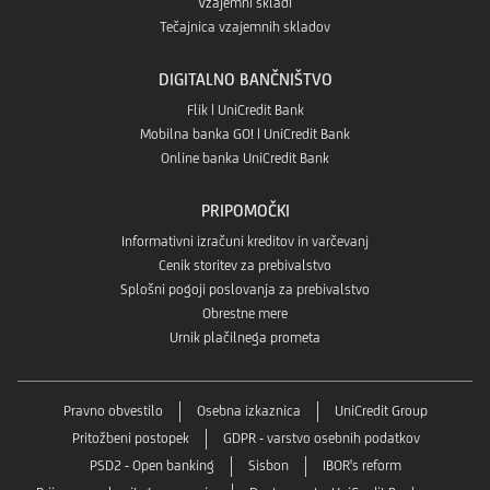
Vzajemni skladi
Tečajnica vzajemnih skladov
DIGITALNO BANČNIŠTVO
Flik | UniCredit Bank
Mobilna banka GO! | UniCredit Bank
Online banka UniCredit Bank
PRIPOMOČKI
Informativni izračuni kreditov in varčevanj
Cenik storitev za prebivalstvo
Splošni pogoji poslovanja za prebivalstvo
Obrestne mere
Urnik plačilnega prometa
Pravno obvestilo
Osebna izkaznica
UniCredit Group
Pritožbeni postopek
GDPR - varstvo osebnih podatkov
PSD2 - Open banking
Sisbon
IBOR's reform