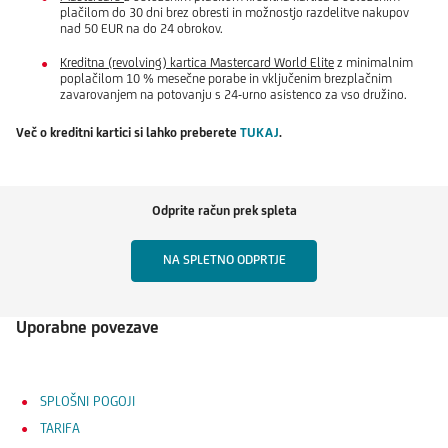
plačilom do 30 dni brez obresti in možnostjo razdelitve nakupov
nad 50 EUR na do 24 obrokov.
Kreditna (revolving) kartica Mastercard World Elite
z minimalnim
poplačilom 10 % mesečne porabe in vključenim brezplačnim
zavarovanjem na potovanju s 24-urno asistenco za vso družino.
Več o kreditni kartici si lahko preberete
TUKAJ
.
Odprite račun prek spleta
NA SPLETNO ODPRTJE
Uporabne povezave
SPLOŠNI POGOJI
TARIFA