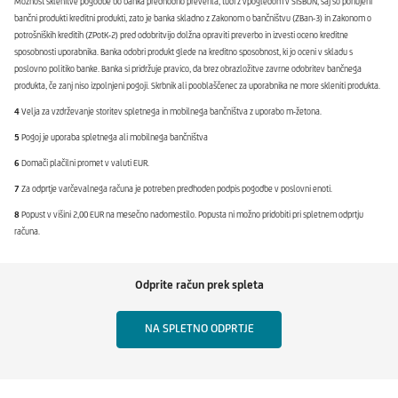
Možnost sklenitve pogodbe bo banka predhodno preverila, tudi z vpogledom v SISBON, saj so ponujeni
bančni produkti kreditni produkti, zato je banka skladno z Zakonom o bančništvu (ZBan-3) in Zakonom o
potrošniških kreditih (ZPotK-2) pred odobritvijo dolžna opraviti preverbo in izvesti oceno kreditne
sposobnosti uporabnika. Banka odobri produkt glede na kreditno sposobnost, ki jo oceni v skladu s
poslovno politiko banke. Banka si pridržuje pravico, da brez obrazložitve zavrne odobritev bančnega
produkta, če zanj niso izpolnjeni pogoji. Skrbnik ali pooblaščenec za uporabnika ne more skleniti produkta.
4
Velja za vzdrževanje storitev spletnega in mobilnega bančništva z uporabo m-žetona.
5
Pogoj je uporaba spletnega ali mobilnega bančništva
6
Domači plačilni promet v valuti EUR.
7
Za odprtje varčevalnega računa je potreben predhoden podpis pogodbe v poslovni enoti.
8
Popust v višini 2,00 EUR na mesečno nadomestilo. Popusta ni možno pridobiti pri spletnem odprtju
računa.
Odprite račun prek spleta
NA SPLETNO ODPRTJE