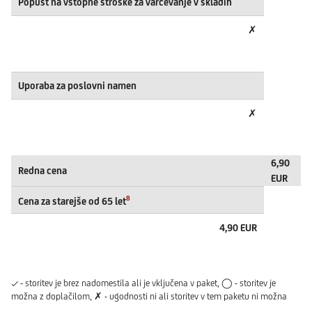
Popust na vstopne stroške za varčevanje v skladih
✗
Uporaba za poslovni namen
✗
6,90
Redna cena
EUR
8
Cena za starejše od 65 let
4,90 EUR
✓ - storitev je brez nadomestila ali je vključena v paket, ◯ - storitev je
možna z doplačilom, ✗ - ugodnosti ni ali storitev v tem paketu ni možna