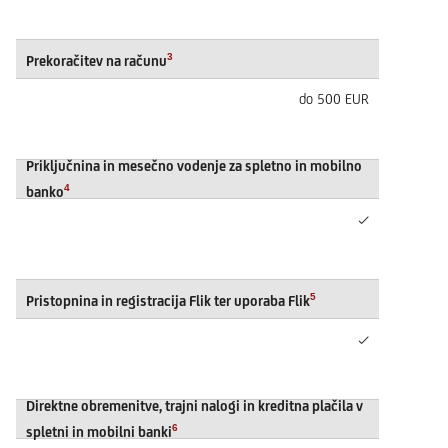
3
Prekoračitev na računu
do 500 EUR
Priključnina in mesečno vodenje za spletno in mobilno
4
banko
✓
5
Pristopnina in registracija Flik ter uporaba Flik
✓
Direktne obremenitve, trajni nalogi in kreditna plačila v
6
spletni in mobilni banki