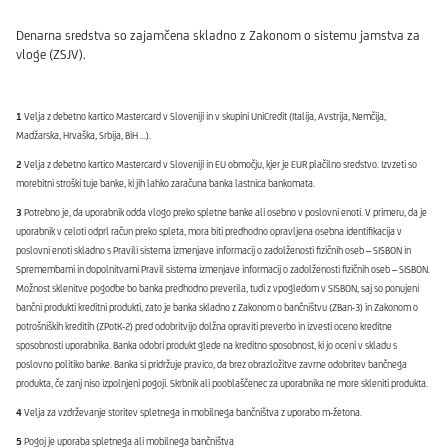
Denarna sredstva so zajamčena skladno z Zakonom o sistemu jamstva za
vloge (ZSJV).
1
Velja z debetno kartico Mastercard v Sloveniji in v skupini UniCredit (Italija, Avstrija, Nemčija,
Madžarska, Hrvaška, Srbija, BiH ...).
2
Velja z debetno kartico Mastercard v Sloveniji in EU območju, kjer je EUR plačilno sredstvo. Izvzeti so
morebitni stroški tuje banke, ki jih lahko zaračuna banka lastnica bankomata.
3
Potrebno je, da uporabnik odda vlogo preko spletne banke ali osebno v poslovni enoti. V primeru, da je
uporabnik v celoti odprl račun preko spleta, mora biti predhodno opravljena osebna identifikacija v
poslovni enoti skladno s Pravili sistema izmenjave informacij o zadolženosti fizičnih oseb – SISBON in
Spremembami in dopolnitvami Pravil sistema izmenjave informacij o zadolženosti fizičnih oseb – SISBON.
Možnost sklenitve pogodbe bo banka predhodno preverila, tudi z vpogledom v SISBON, saj so ponujeni
bančni produkti kreditni produkti, zato je banka skladno z Zakonom o bančništvu (ZBan-3) in Zakonom o
potrošniških kreditih (ZPotK-2) pred odobritvijo dolžna opraviti preverbo in izvesti oceno kreditne
sposobnosti uporabnika. Banka odobri produkt glede na kreditno sposobnost, ki jo oceni v skladu s
poslovno politiko banke. Banka si pridržuje pravico, da brez obrazložitve zavrne odobritev bančnega
produkta, če zanj niso izpolnjeni pogoji. Skrbnik ali pooblaščenec za uporabnika ne more skleniti produkta.
4
Velja za vzdrževanje storitev spletnega in mobilnega bančništva z uporabo m-žetona.
5
Pogoj je uporaba spletnega ali mobilnega bančništva