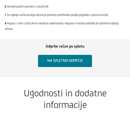
6
Domači plačilni promet v valuti EUR.
7
Za odprtje varčevalnega računa je potreben predhoden podpis pogodbe v poslovni enoti.
8
Popust v višini 2,00 EUR na mesečno nadomestilo. Popusta ni možno pridobiti pri spletnem odprtju
računa.
Odprite račun po spletu
NA SPLETNO ODPRTJE
Ugodnosti in dodatne
informacije