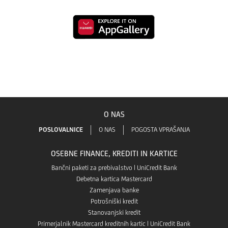
aplikacijo
banka
Prenesite
Mobilna
GO!
aplikacijo
banka
v
Mobilna
GO!
aplikaciji
banka
O NAS
v
Google
GO!
POSLOVALNICE
O NAS
POGOSTA VPRAŠANJA
aplikaciji
Play
OSEBNE FINANCE, KREDITI IN KARTICE
v
App
Bančni paketi za prebivalstvo | UniCredit Bank
Debetna kartica Mastercard
Aplikaciji
Zamenjava banke
store
Potrošniški kredit
App
Stanovanjski kredit
Primerjalnik Mastercard kreditnih kartic | UniCredit Bank