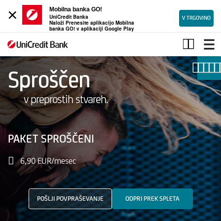
×
Mobilna banka GO!
UniCredit Banka
V TRGOVINO
Naloži Prenesite aplikacijo Mobilna
banka GO! v aplikaciji Google Play
Sproščeni
paket
Sproščen
v preprostih stvareh.
Osnovni
račun,
PAKET SPROŠČENI
ki
vključuje
6,90 EUR/mesec
najpomembnejše
storitve
POŠLJI POVPRAŠEVANJE
ODPRI PREK SPLETA