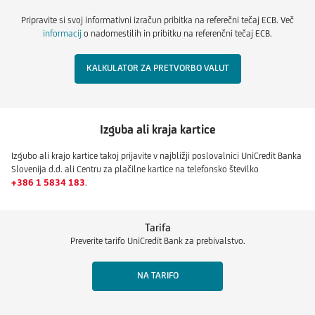
Pripravite si svoj informativni izračun pribitka na referečni tečaj ECB. Več
informacij
o nadomestilih in pribitku na referenčni tečaj ECB.
KALKULATOR ZA PRETVORBO VALUT
Izguba ali kraja kartice
Izgubo ali krajo kartice takoj prijavite v najbližji poslovalnici UniCredit Banka
Slovenija d.d. ali Centru za plačilne kartice na telefonsko številko
+386 1 5834 183
.
Tarifa
Preverite tarifo UniCredit Bank za prebivalstvo.
NA TARIFO