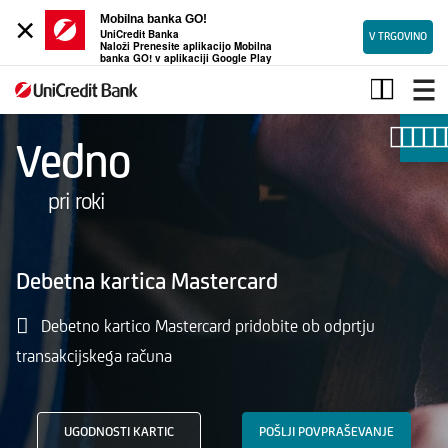
×
Mobilna banka GO!
UniCredit Banka
V TRGOVINO
Naloži Prenesite aplikacijo Mobilna
banka GO! v aplikaciji Google Play
Debetna
kartica
Mastercard
Vedno
pri roki
Debetna kartica Mastercard
Debetno kartico Mastercard pridobite ob odprtju
transakcijskega računa
UGODNOSTI KARTIC
POŠLJI POVPRAŠEVANJE