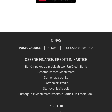
Mobilna
GO!
aplikacijo
banka
v
Mobilna
GO!
aplikaciji
banka
O NAS
v
Google
GO!
POSLOVALNICE
O NAS
POGOSTA VPRAŠANJA
aplikaciji
Play
OSEBNE FINANCE, KREDITI IN KARTICE
v
App
Bančni paketi za prebivalstvo | UniCredit Bank
Debetna kartica Mastercard
Aplikaciji
Zamenjava banke
store
Potrošniški kredit
App
Stanovanjski kredit
Primerjalnik Mastercard kreditnih kartic | UniCredit Bank
Gallery
PIŠKOTKI