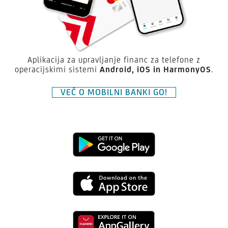
Aplikacija za upravljanje financ za telefone z
operacijskimi sistemi
Android,
iOS in HarmonyOS
.
VEČ O MOBILNI BANKI GO!
Prenesite
aplikacijo
Prenesite
Mobilna
aplikacijo
banka
Prenesite