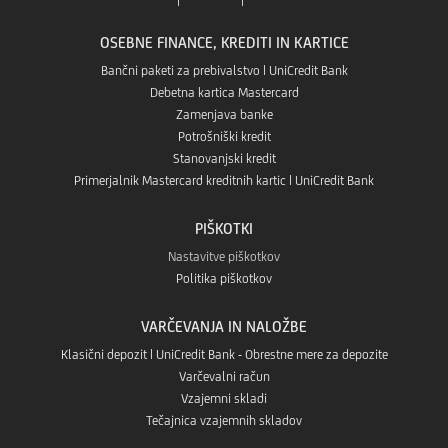
aplikaciji
Play
OSEBNE FINANCE, KREDITI IN KARTICE
v
App
Bančni paketi za prebivalstvo | UniCredit Bank
Debetna kartica Mastercard
Aplikaciji
Zamenjava banke
store
Potrošniški kredit
App
Stanovanjski kredit
Primerjalnik Mastercard kreditnih kartic | UniCredit Bank
Gallery
PIŠKOTKI
Nastavitve piškotkov
Politika piškotkov
VARČEVANJA IN NALOŽBE
Klasični depozit | UniCredit Bank - Obrestne mere za depozite
Varčevalni račun
Vzajemni skladi
Tečajnica vzajemnih skladov