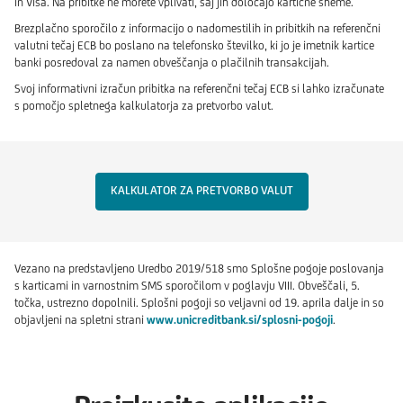
in Visa. Na pribitke ne morete vplivati, saj jih določajo kartične sheme.
Brezplačno sporočilo z informacijo o nadomestilih in pribitkih na referenčni
valutni tečaj ECB bo poslano na telefonsko številko, ki jo je imetnik kartice
banki posredoval za namen obveščanja o plačilnih transakcijah.
Svoj informativni izračun pribitka na referenčni tečaj ECB si lahko izračunate
s pomočjo spletnega kalkulatorja za pretvorbo valut.
KALKULATOR ZA PRETVORBO VALUT
Vezano na predstavljeno Uredbo 2019/518 smo Splošne pogoje poslovanja
s karticami in varnostnim SMS sporočilom v poglavju VIII. Obveščali, 5.
točka, ustrezno dopolnili. Splošni pogoji so veljavni od 19. aprila dalje in so
objavljeni na spletni strani
www.unicreditbank.si/splosni-pogoji
.