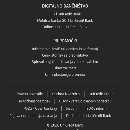
DIGITALNO BANČNIŠTVO
Flik | UniCredit Bank
Mobilna banka GO! | UniCredit Bank
Online banka UniCredit Bank
PRIPOMOČKI
Informativni izračuni kreditov in varčevanj
Cenik storitev za prebivalstvo
Splošni pogoji poslovanja za prebivalstvo
Obrestne mere
Urnik plačilnega prometa
Pravno obvestilo
Osebna izkaznica
UniCredit Group
Pritožbeni postopek
GDPR - varstvo osebnih podatkov
PSD2 - Open banking
Sisbon
IBOR's reform
Prijava nezakonitega ravnanja
Dostopnost v UniCredit Bank
© 2026 UniCredit Bank