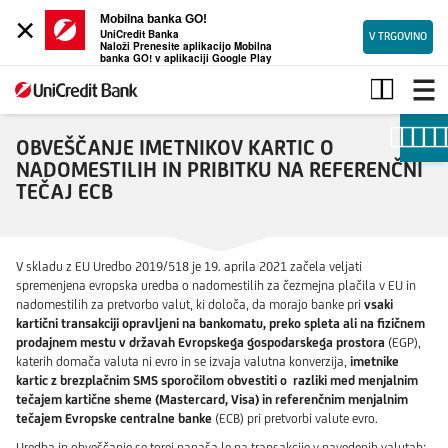
×
Mobilna banka GO!
UniCredit Banka
V TRGOVINO
Naloži Prenesite aplikacijo Mobilna
banka GO! v aplikaciji Google Play
Referenčni
tečaj
ECB
OBVEŠČANJE IMETNIKOV KARTIC O
NADOMESTILIH IN PRIBITKU NA REFERENČNI
TEČAJ ECB
V skladu z EU Uredbo 2019/518 je 19. aprila 2021 začela veljati
spremenjena evropska uredba o nadomestilih za čezmejna plačila v EU in
nadomestilih za pretvorbo valut, ki določa, da morajo banke pri
vsaki
kartični transakciji opravljeni na bankomatu, preko spleta ali na fizičnem
prodajnem mestu v državah Evropskega gospodarskega prostora
(EGP),
katerih domača valuta ni evro in se izvaja valutna konverzija,
imetnike
kartic z brezplačnim SMS sporočilom obvestiti o razliki med menjalnim
tečajem kartične sheme (Mastercard, Visa) in referenčnim menjalnim
tečajem Evropske centralne banke
(ECB) pri pretvorbi valute evro.
Uredba in obveščanje se torej nanaša le na transakcije v navedenih valutah: