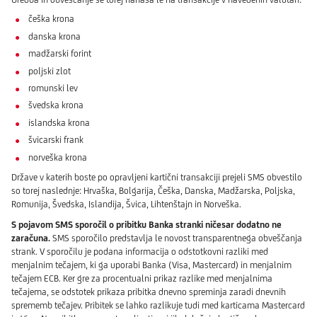
češka krona
danska krona
madžarski forint
poljski zlot
romunski lev
švedska krona
islandska krona
švicarski frank
norveška krona
Države v katerih boste po opravljeni kartični transakciji prejeli SMS obvestilo
so torej naslednje: Hrvaška, Bolgarija, Češka, Danska, Madžarska, Poljska,
Romunija, Švedska, Islandija, Švica, Lihtenštajn in Norveška.
S pojavom SMS sporočil o pribitku Banka stranki ničesar dodatno ne
zaračuna.
SMS sporočilo predstavlja le novost transparentnega obveščanja
strank. V sporočilu je podana informacija o odstotkovni razliki med
menjalnim tečajem, ki ga uporabi Banka (Visa, Mastercard) in menjalnim
tečajem ECB. Ker gre za procentualni prikaz razlike med menjalnima
tečajema, se odstotek prikaza pribitka dnevno spreminja zaradi dnevnih
sprememb tečajev. Pribitek se lahko razlikuje tudi med karticama Mastercard