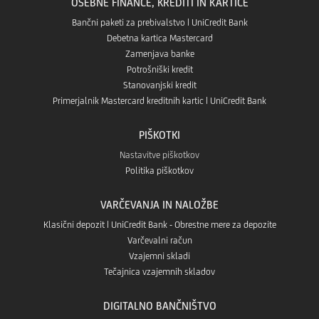
Play
OSEBNE FINANCE, KREDITI IN KARTICE
v
App
Bančni paketi za prebivalstvo | UniCredit Bank
Debetna kartica Mastercard
Aplikaciji
Zamenjava banke
store
Potrošniški kredit
App
Stanovanjski kredit
Primerjalnik Mastercard kreditnih kartic | UniCredit Bank
Gallery
PIŠKOTKI
Nastavitve piškotkov
Politika piškotkov
VARČEVANJA IN NALOŽBE
Klasični depozit | UniCredit Bank - Obrestne mere za depozite
Varčevalni račun
Vzajemni skladi
Tečajnica vzajemnih skladov
DIGITALNO BANČNIŠTVO