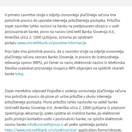
V primeru zavrnitve vloge o odprtju osnovnega plačilnega računa ima
potrošnik pravico do uporabe internega pritožbenega postopka. Pritožbo
zoper zavrnitev lahko naslovi na banko na predpisanem obrazcu v vseh
poslovalnicah banke, pisno na naslov UniCredit Banka Slovenija d.d.,
Ameriška ulica 2, 1000 Ljubljana, oziroma po spletnem
portalu
www.unicreditbank.si/povratne-informacije
.
Prav tako ima potrošnik pravico, da o zavrnitvi vloge za odprtje osnovnega
plačilnega računa seznani Banko Slovenije, in pravico do izvensodnega
reševanja sporov (IRPS), pri čemer so naziv, elektronski naslov in telefonska
številka vsakokrat priznanega izvajalca IRPS objavljeni na spletnih straneh
banke
tukaj
.
Zoper morebitno odpoved Pogodbe o vodenju osnovnega plačilnega računa
ima potrošnik pravico do pisne ali ustne pritožbe v okviru internega
pritožbenega postopka. Pisno pritožbo lahko naslovite na sedež banke
UniCredit Banka Slovenija d.d., Ameriška ulica 2, 1000 Ljubljana (s pripisom
Spremljanje reklamacij), preko spletne ali mobilne banke, po elektronski
pošti pristojni kontaktni osebi v poslovalnici banke, na splošni elektronski
naslov banke
info@unicreditgroup.si
ali preko spletnega portala
https://www.unicreditbank.si/si/prebivalstvo/
application-forms/obrazec-