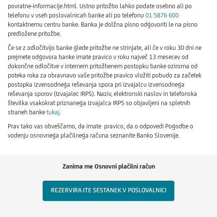
povratne-informacije.html. Ustno pritožbo lahko podate osebno ali po
telefonu v vseh poslovalnicah banke ali po telefonu
01 5876 600
kontaktnemu centru banke. Banka je dolžna pisno odgovoriti le na pisno
predložene pritožbe.
Če se z odločitvijo banke glede pritožbe ne strinjate, ali če v roku 30 dni ne
prejmete odgovora banke imate pravico v roku največ 13 mesecev od
dokončne odločitve v internem pritožbenem postopku banke oziroma od
poteka roka za obravnavo vaše pritožbe pravico vložiti pobudo za začetek
postopka izvensodnega reševanja spora pri izvajalcu izvensodnega
reševanja sporov (Izvajalec IRPS). Naziv, elektronski naslov in telefonska
številka vsakokrat priznanega Izvajalca IRPS so objavljeni na spletnih
straneh banke
tukaj
.
Prav tako vas obveščamo, da imate pravico, da o odpovedi Pogodbe o
vodenju osnovnega plačilnega računa seznanite Banko Slovenije.
Zanima me Osnovni plačilni račun
REZERVIRAJTE SESTANEK V POSLOVALNICI