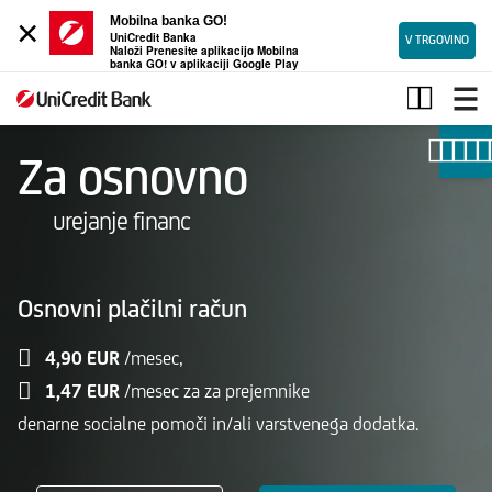
×
Mobilna banka GO!
UniCredit Banka
V TRGOVINO
Naloži Prenesite aplikacijo Mobilna
banka GO! v aplikaciji Google Play
Osnovni
plačilni
račun
Za osnovno
urejanje financ
Osnovni plačilni račun
4,90 EUR
/mesec,
1,47 EUR
/mesec za za prejemnike
denarne socialne pomoči in/ali varstvenega dodatka.