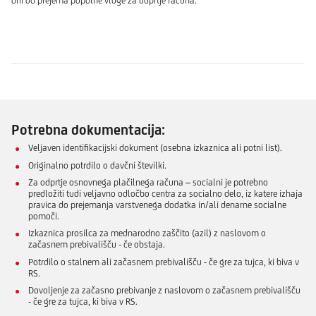
dni od prejema popolne vloge za odprtje računa.
Potrebna dokumentacija:
Veljaven identifikacijski dokument (osebna izkaznica ali potni list).
Originalno potrdilo o davčni številki.
Za odprtje osnovnega plačilnega računa – socialni je potrebno
predložiti tudi veljavno odločbo centra za socialno delo, iz katere izhaja
pravica do prejemanja varstvenega dodatka in/ali denarne socialne
pomoči.
Izkaznica prosilca za mednarodno zaščito (azil) z naslovom o
začasnem prebivališču - če obstaja.
Potrdilo o stalnem ali začasnem prebivališču - če gre za tujca, ki biva v
RS.
Dovoljenje za začasno prebivanje z naslovom o začasnem prebivališču
- če gre za tujca, ki biva v RS.