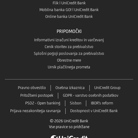
Flik | UniCredit Bank
Mobilna banka GO! | UniCredit Bank
Online banka UniCredit Bank
PRIPOMOČKI
Informativni izračuni kreditov in varčevanj
Cenik storitev za prebivalstvo
Splošni pogoji poslovanja za prebivalstvo
Obrestne mere
Urnik plačilnega prometa
Pravno obvestilo
Osebna izkaznica
UniCredit Group
Pritožbeni postopek
GDPR - varstvo osebnih podatkov
PSD2 - Open banking
Sisbon
IBOR's reform
Prijava nezakonitega ravnanja
Dostopnost v UniCredit Bank
© 2026 UniCredit Bank
Vse pravice so pridržane