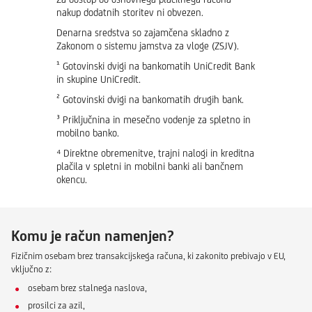
nakup dodatnih storitev ni obvezen.
Denarna sredstva so zajamčena skladno z
Zakonom o sistemu jamstva za vloge (ZSJV).
¹ Gotovinski dvigi na bankomatih UniCredit Bank
in skupine UniCredit.
² Gotovinski dvigi na bankomatih drugih bank.
³ Priključnina in mesečno vodenje za spletno in
mobilno banko.
⁴ Direktne obremenitve, trajni nalogi in kreditna
plačila v spletni in mobilni banki ali bančnem
okencu.
Komu je račun namenjen?
Fizičnim osebam brez transakcijskega računa, ki zakonito prebivajo v EU,
vključno z:
osebam brez stalnega naslova,
prosilci za azil,