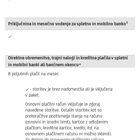
Priključnina in mesečno vodenje za spletno in mobilno banko³
✓
Direktne obremenitve, trajni nalogi in kreditna plačila v spletni
in mobilni banki ali bančnem okencu⁴
8 poljubnih plačil na mesec
✓ - storitev je brez nadomestila ali je vključena
v paket.
Osnovni plačilni račun vključuje le zgoraj
navedene storitve. Ostalih storitev kot so
prekoračitve pozitivnega stanja na računu
(osnovni in izredni limit), kartice z odloženim
plačilom, kreditne kartice, krediti, itd. na
osnovnem plačilnem računu ni možno skleniti.
Za dostop do osnovnega plačilnega računa